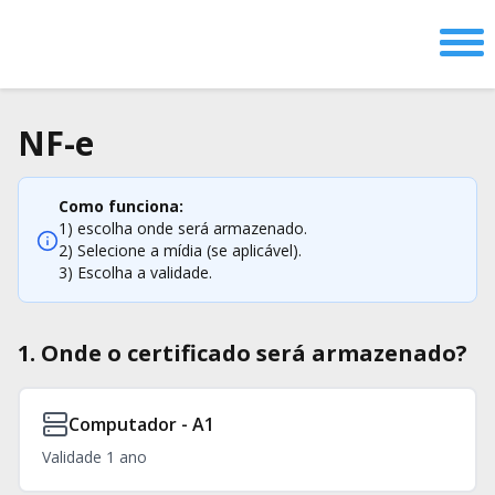
Home
NF-e
e-CPF
Como funciona:
1) escolha onde será armazenado.
e-CNPJ
2) Selecione a mídia (se aplicável).
3) Escolha a validade.
Outros Produtos
1. Onde o certificado será armazenado?
Renove seu certificado
NF-e
CT-e
Computador - A1
Validade 1 ano
Pequenas Empresas